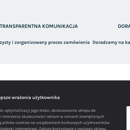
TRANSPARENTNA KOMUNIKACJA
DOR
rzysty i zorganizowany proces zamówienia
Doradzamy na ka
lepsze wrażenia użytkownika
e, optymalizacji jego treści, dostosowania sklepu do
i i mierzenia skuteczności reklam w ramach zewnętrznych
cą plików cookies na urządzeniach końcowych użytkowników.
ądarki internetowej. Dalsze korzystanie z naszego sklepu