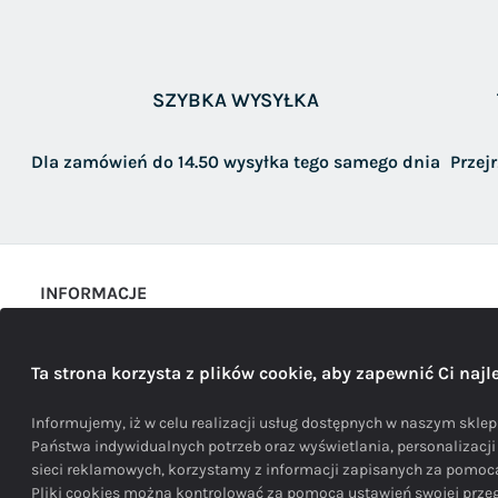
SZYBKA WYSYŁKA
Dla zamówień do 14.50 wysyłka tego samego dnia
Przej
INFORMACJE
Sposoby i koszty dostawy
Ta strona korzysta z plików cookie, aby zapewnić Ci naj
Polityka prywatności
REGULAMIN
Informujemy, iż w celu realizacji usług dostępnych w naszym sklepi
Państwa indywidualnych potrzeb oraz wyświetlania, personalizacj
sieci reklamowych, korzystamy z informacji zapisanych za pomo
Pliki cookies można kontrolować za pomocą ustawień swojej przegl