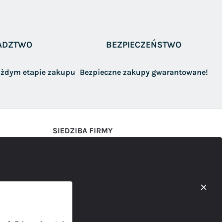
ADZTWO
BEZPIECZEŃSTWO
żdym etapie zakupu
Bezpieczne zakupy gwarantowane!
SIEDZIBA FIRMY
AWAMET Marcin Abram
Ul. Gnieźnieńska 47
62-100 Wągrowiec
kontakt@b2b.awamet.pl
577-001-303