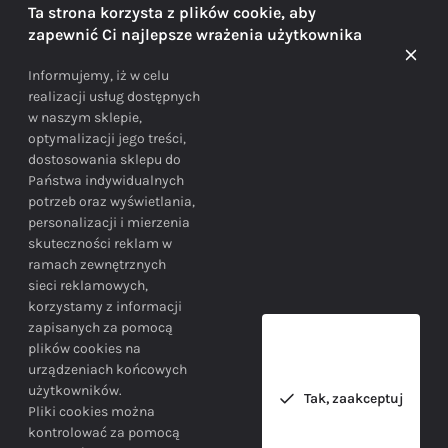
Ta strona korzysta z plików cookie, aby
zapewnić Ci najlepsze wrażenia użytkownika
Doradzamy na każdym etapie zakupu
Informujemy, iż w celu
realizacji usług dostępnych
w naszym sklepie,
optymalizacji jego treści,
dostosowania sklepu do
Państwa indywidualnych
potrzeb oraz wyświetlania,
personalizacji i mierzenia
skuteczności reklam w
BEZPIECZEŃSTWO
ramach zewnętrznych
sieci reklamowych,
korzystamy z informacji
Bezpieczne zakupy gwarantowane!
zapisanych za pomocą
plików cookies na
urządzeniach końcowych
użytkowników.
Tak, zaakceptuj
Pliki cookies można
kontrolować za pomocą