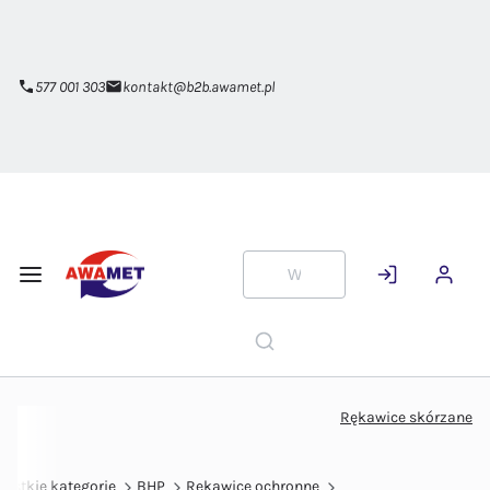
Przejdź do
głównej
zawartości
577 001 303
kontakt@b2b.awamet.pl
Rękawice skórzane
ystkie kategorie
BHP
Rękawice ochronne