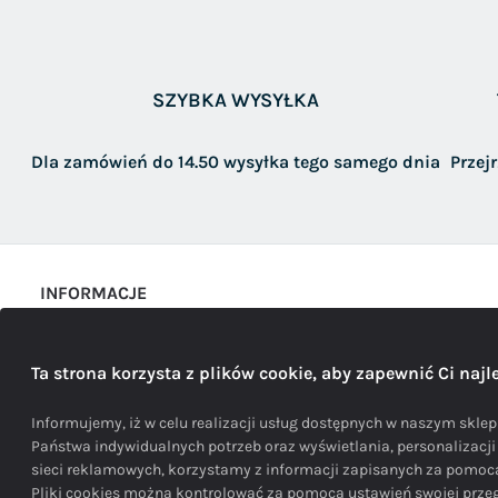
SZYBKA WYSYŁKA
Dla zamówień do 14.50 wysyłka tego samego dnia
Przej
INFORMACJE
Sposoby i koszty dostawy
Ta strona korzysta z plików cookie, aby zapewnić Ci naj
Polityka prywatności
REGULAMIN
Informujemy, iż w celu realizacji usług dostępnych w naszym sklepi
Państwa indywidualnych potrzeb oraz wyświetlania, personalizacj
sieci reklamowych, korzystamy z informacji zapisanych za pomo
Pliki cookies można kontrolować za pomocą ustawień swojej przegl