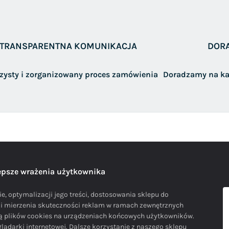
TRANSPARENTNA KOMUNIKACJA
DOR
rzysty i zorganizowany proces zamówienia
Doradzamy na ka
lepsze wrażenia użytkownika
e, optymalizacji jego treści, dostosowania sklepu do
i i mierzenia skuteczności reklam w ramach zewnętrznych
cą plików cookies na urządzeniach końcowych użytkowników.
ądarki internetowej. Dalsze korzystanie z naszego sklepu