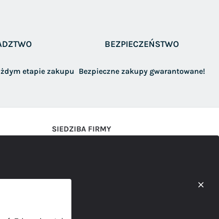
ADZTWO
BEZPIECZEŃSTWO
żdym etapie zakupu
Bezpieczne zakupy gwarantowane!
SIEDZIBA FIRMY
AWAMET Marcin Abram
Ul. Gnieźnieńska 47
62-100 Wągrowiec
kontakt@b2b.awamet.pl
577-001-303