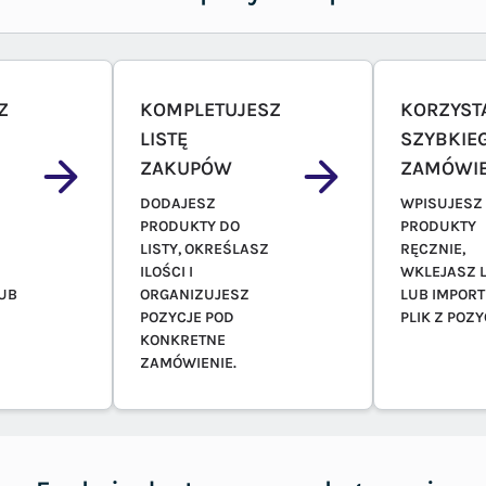
Z
KOMPLETUJESZ
KORZYST
LISTĘ
SZYBKIE
ZAKUPÓW
ZAMÓWIE
DODAJESZ
WPISUJESZ
PRODUKTY DO
PRODUKTY
LISTY, OKREŚLASZ
RĘCZNIE,
ILOŚCI I
WKLEJASZ L
UB
ORGANIZUJESZ
LUB IMPOR
POZYCJE POD
PLIK Z POZY
KONKRETNE
ZAMÓWIENIE.