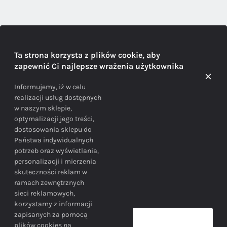
DORADZTWO
Ta strona korzysta z plików cookie, aby
zapewnić Ci najlepsze wrażenia użytkownika
Doradzamy na każdym etapie zakupu
Informujemy, iż w celu
realizacji usług dostępnych
w naszym sklepie,
optymalizacji jego treści,
dostosowania sklepu do
Państwa indywidualnych
potrzeb oraz wyświetlania,
personalizacji i mierzenia
skuteczności reklam w
BEZPIECZEŃSTWO
ramach zewnętrznych
sieci reklamowych,
korzystamy z informacji
Bezpieczne zakupy gwarantowane!
zapisanych za pomocą
plików cookies na