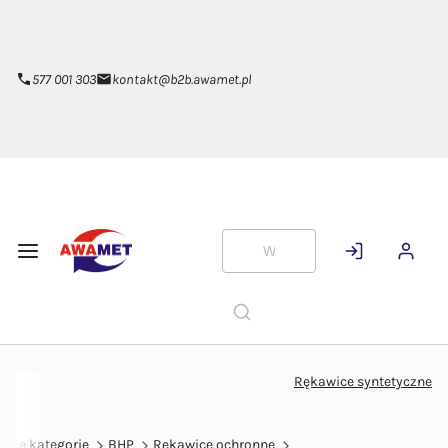
Przejdź do
głównej
zawartości
577 001 303
kontakt@b2b.awamet.pl
Rękawice syntetyczne
tkie kategorie
BHP
Rękawice ochronne