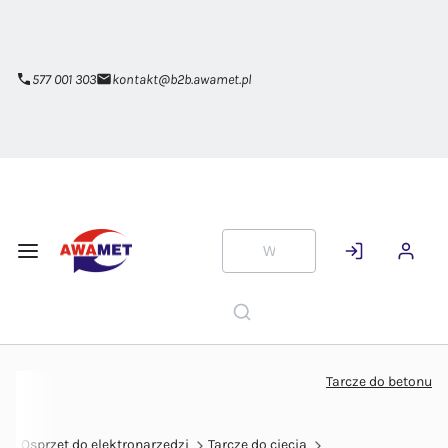
Przejdź do
głównej
zawartości
577 001 303
kontakt@b2b.awamet.pl
Tarcze do betonu
e
Osprzęt do elektronarzędzi
Tarcze do cięcia