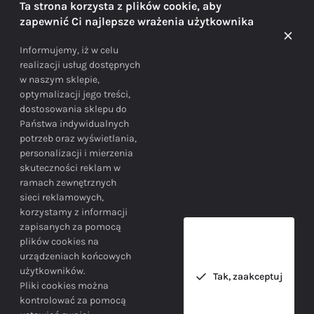
Ta strona korzysta z plików cookie, aby
zapewnić Ci najlepsze wrażenia użytkownika
Doradzamy na każdym etapie zakupu
Informujemy, iż w celu
realizacji usług dostępnych
w naszym sklepie,
optymalizacji jego treści,
dostosowania sklepu do
Państwa indywidualnych
potrzeb oraz wyświetlania,
personalizacji i mierzenia
skuteczności reklam w
BEZPIECZEŃSTWO
ramach zewnętrznych
sieci reklamowych,
korzystamy z informacji
Bezpieczne zakupy gwarantowane!
zapisanych za pomocą
plików cookies na
urządzeniach końcowych
użytkowników.
Tak, zaakceptuj
Pliki cookies można
kontrolować za pomocą