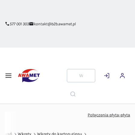
Przejdź do
głównej
zawartości
577 001 303
kontakt@b2b.awamet.pl
Połączenia płyta-płyta
ocowań
Wkręty
Wkręty do karton-gipsu