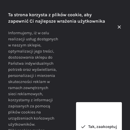
DORADZTWO
Ta strona korzysta z plików cookie, aby
zapewnić Ci najlepsze wrażenia użytkownika
Doradzamy na każdym etapie zakupu
Informujemy, iż w celu
realizacji usług dostępnych
w naszym sklepie,
optymalizacji jego treści,
dostosowania sklepu do
Państwa indywidualnych
potrzeb oraz wyświetlania,
personalizacji i mierzenia
skuteczności reklam w
BEZPIECZEŃSTWO
ramach zewnętrznych
sieci reklamowych,
korzystamy z informacji
Bezpieczne zakupy gwarantowane!
zapisanych za pomocą
plików cookies na
urządzeniach końcowych
użytkowników.
Tak, zaakceptuj