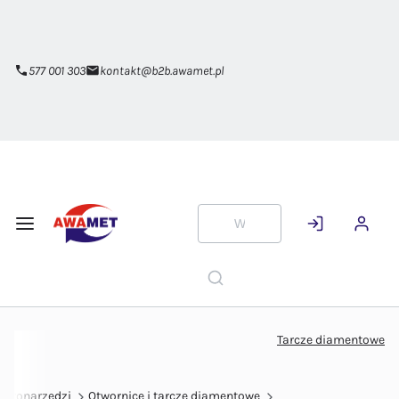
Przejdź do
głównej
zawartości
577 001 303
kontakt@b2b.awamet.pl
Tarcze diamentowe
ektronarzędzi
Otwornice i tarcze diamentowe