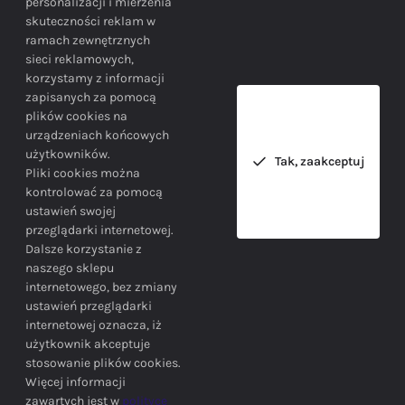
personalizacji i mierzenia
skuteczności reklam w
BEZPIECZEŃSTWO
ramach zewnętrznych
sieci reklamowych,
korzystamy z informacji
Bezpieczne zakupy gwarantowane!
zapisanych za pomocą
plików cookies na
urządzeniach końcowych
użytkowników.
Tak, zaakceptuj
Pliki cookies można
kontrolować za pomocą
ustawień swojej
przeglądarki internetowej.
INFORMACJE
Dalsze korzystanie z
naszego sklepu
internetowego, bez zmiany
ustawień przeglądarki
internetowej oznacza, iż
użytkownik akceptuje
stosowanie plików cookies.
SIEDZIBA FIRMY
Więcej informacji
zawartych jest w
polityce