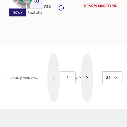
29.57
PLN
Netto
SKU:
385860677
BRAK W MAGAZYNIE
29.57 PLN / sztuka
NOWY
25
z
2
1–25 z 40 produktów