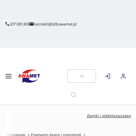
Przejdź do
głównej
zawartości
577 001 303
kontakt@b2b.awamet.pl
Zamki i elektrozaczepy
kie kategorie
Elementy bram i ogrodzeń