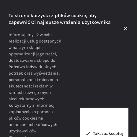
DORADZTWO
Ta strona korzysta z plików cookie, aby
zapewnić Ci najlepsze wrażenia użytkownika
Doradzamy na każdym etapie zakupu
Informujemy, iż w celu
realizacji usług dostępnych
w naszym sklepie,
optymalizacji jego treści,
dostosowania sklepu do
Państwa indywidualnych
potrzeb oraz wyświetlania,
personalizacji i mierzenia
skuteczności reklam w
BEZPIECZEŃSTWO
ramach zewnętrznych
sieci reklamowych,
korzystamy z informacji
Bezpieczne zakupy gwarantowane!
zapisanych za pomocą
plików cookies na
urządzeniach końcowych
użytkowników.
Tak, zaakceptuj