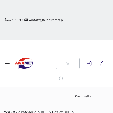
Przejdź do
głównej
zawartości
577 001 303
kontakt@b2b.awamet.pl
Kamizelki
Wszystkie kategorie
BHP
Odzież BHP