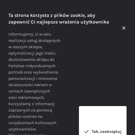
DORADZTWO
Ta strona korzysta z plików cookie, aby
zapewnić Ci najlepsze wrażenia użytkownika
Doradzamy na każdym etapie zakupu
Informujemy, iż w celu
realizacji usług dostępnych
w naszym sklepie,
optymalizacji jego treści,
dostosowania sklepu do
Państwa indywidualnych
potrzeb oraz wyświetlania,
personalizacji i mierzenia
skuteczności reklam w
BEZPIECZEŃSTWO
ramach zewnętrznych
sieci reklamowych,
korzystamy z informacji
Bezpieczne zakupy gwarantowane!
zapisanych za pomocą
plików cookies na
urządzeniach końcowych
użytkowników.
Tak, zaakceptuj