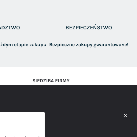
ADZTWO
BEZPIECZEŃSTWO
żdym etapie zakupu
Bezpieczne zakupy gwarantowane!
SIEDZIBA FIRMY
AWAMET Marcin Abram
Ul. Gnieźnieńska 47
62-100 Wągrowiec
kontakt@b2b.awamet.pl
577-001-303