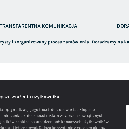
TRANSPARENTNA KOMUNIKACJA
DOR
rzysty i zorganizowany proces zamówienia
Doradzamy na ka
lepsze wrażenia użytkownika
e, optymalizacji jego treści, dostosowania sklepu do
i i mierzenia skuteczności reklam w ramach zewnętrznych
cą plików cookies na urządzeniach końcowych użytkowników.
ądarki internetowej. Dalsze korzystanie z naszego sklepu