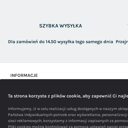
SZYBKA WYSYŁKA
Dla zamówień do 14.50 wysyłka tego samego dnia
Przej
INFORMACJE
Sposoby i koszty dostawy
Ta strona korzysta z plików cookie, aby zapewnić Ci naj
Polityka prywatności
REGULAMIN
Informujemy, iż w celu realizacji usług dostępnych w naszym sklepi
Państwa indywidualnych potrzeb oraz wyświetlania, personalizacj
sieci reklamowych, korzystamy z informacji zapisanych za pomo
Pliki cookies można kontrolować za pomocą ustawień swojej przegl