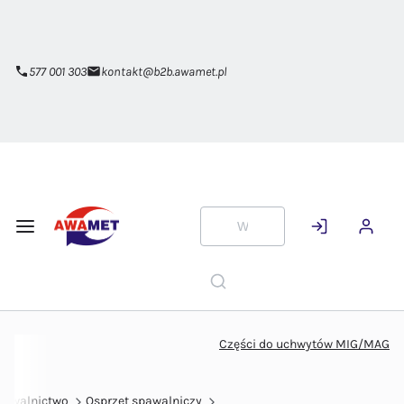
Przejdź do
głównej
zawartości
577 001 303
kontakt@b2b.awamet.pl
Części do uchwytów MIG/MAG
pawalnictwo
Osprzęt spawalniczy