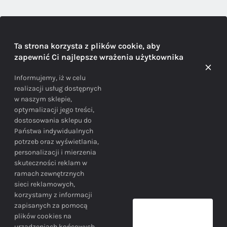
DORADZTWO
Ta strona korzysta z plików cookie, aby
zapewnić Ci najlepsze wrażenia użytkownika
Doradzamy na każdym etapie zakupu
Informujemy, iż w celu
realizacji usług dostępnych
w naszym sklepie,
optymalizacji jego treści,
dostosowania sklepu do
Państwa indywidualnych
potrzeb oraz wyświetlania,
personalizacji i mierzenia
skuteczności reklam w
BEZPIECZEŃSTWO
ramach zewnętrznych
sieci reklamowych,
korzystamy z informacji
Bezpieczne zakupy gwarantowane!
zapisanych za pomocą
plików cookies na
urządzeniach końcowych