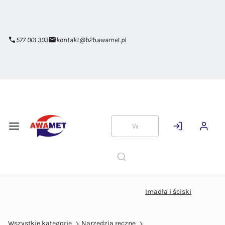
Przejdź do
głównej
zawartości
577 001 303
kontakt@b2b.awamet.pl
Imadła i ściski
Wszystkie kategorie
Narzędzia ręczne