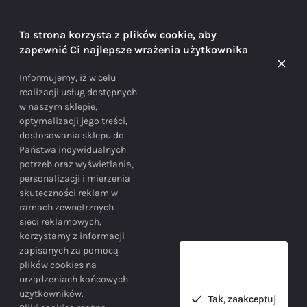
DORADZTWO
Ta strona korzysta z plików cookie, aby
zapewnić Ci najlepsze wrażenia użytkownika
Doradzamy na każdym etapie zakupu
Informujemy, iż w celu
realizacji usług dostępnych
w naszym sklepie,
optymalizacji jego treści,
dostosowania sklepu do
Państwa indywidualnych
potrzeb oraz wyświetlania,
personalizacji i mierzenia
skuteczności reklam w
BEZPIECZEŃSTWO
ramach zewnętrznych
sieci reklamowych,
korzystamy z informacji
Bezpieczne zakupy gwarantowane!
zapisanych za pomocą
plików cookies na
urządzeniach końcowych
użytkowników.
Tak, zaakceptuj