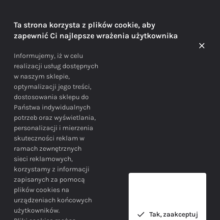
DORADZTWO
Ta strona korzysta z plików cookie, aby
zapewnić Ci najlepsze wrażenia użytkownika
Doradzamy na każdym etapie zakupu
Informujemy, iż w celu
realizacji usług dostępnych
w naszym sklepie,
optymalizacji jego treści,
dostosowania sklepu do
Państwa indywidualnych
potrzeb oraz wyświetlania,
personalizacji i mierzenia
skuteczności reklam w
BEZPIECZEŃSTWO
ramach zewnętrznych
sieci reklamowych,
korzystamy z informacji
Bezpieczne zakupy gwarantowane!
zapisanych za pomocą
plików cookies na
urządzeniach końcowych
użytkowników.
Tak, zaakceptuj