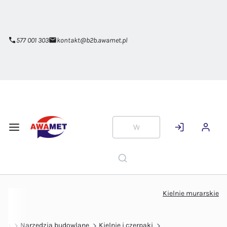
Przejdź do
głównej
zawartości
577 001 303
kontakt@b2b.awamet.pl
Kielnie murarskie
orie
Narzędzia budowlane
Kielnie i czerpaki