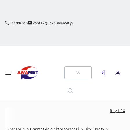
Przejdź do
głównej
zawartości
577 001 303
kontakt@b2b.awamet.pl
Bity HEX
kie kategorie
Osprzęt do elektronarzędzi
Bity i groty