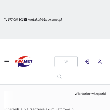
Przejdź do
głównej
zawartości
577 001 303
kontakt@b2b.awamet.pl
Wiertarko-wkrętarki
ektronarzędzia
Urządzenia akumulatorowe