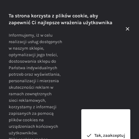
DORADZTWO
Ta strona korzysta z plików cookie, aby
zapewnić Ci najlepsze wrażenia użytkownika
Doradzamy na każdym etapie zakupu
Informujemy, iż w celu
realizacji usług dostępnych
w naszym sklepie,
optymalizacji jego treści,
dostosowania sklepu do
Państwa indywidualnych
potrzeb oraz wyświetlania,
personalizacji i mierzenia
skuteczności reklam w
BEZPIECZEŃSTWO
ramach zewnętrznych
sieci reklamowych,
korzystamy z informacji
Bezpieczne zakupy gwarantowane!
zapisanych za pomocą
plików cookies na
urządzeniach końcowych
użytkowników.
Tak, zaakceptuj