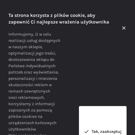
DORADZTWO
Ta strona korzysta z plików cookie, aby
zapewnić Ci najlepsze wrażenia użytkownika
Doradzamy na każdym etapie zakupu
Informujemy, iż w celu
realizacji usług dostępnych
w naszym sklepie,
optymalizacji jego treści,
dostosowania sklepu do
Państwa indywidualnych
potrzeb oraz wyświetlania,
personalizacji i mierzenia
skuteczności reklam w
BEZPIECZEŃSTWO
ramach zewnętrznych
sieci reklamowych,
korzystamy z informacji
Bezpieczne zakupy gwarantowane!
zapisanych za pomocą
plików cookies na
urządzeniach końcowych
użytkowników.
Tak, zaakceptuj