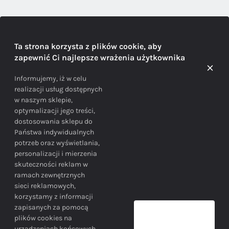
DORADZTWO
Ta strona korzysta z plików cookie, aby
zapewnić Ci najlepsze wrażenia użytkownika
Doradzamy na każdym etapie zakupu
Informujemy, iż w celu
realizacji usług dostępnych
w naszym sklepie,
optymalizacji jego treści,
dostosowania sklepu do
Państwa indywidualnych
potrzeb oraz wyświetlania,
personalizacji i mierzenia
skuteczności reklam w
BEZPIECZEŃSTWO
ramach zewnętrznych
sieci reklamowych,
korzystamy z informacji
Bezpieczne zakupy gwarantowane!
zapisanych za pomocą
plików cookies na
urządzeniach końcowych