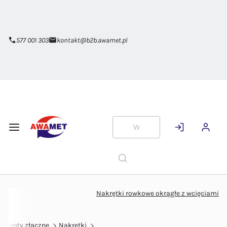
Przejdź do
głównej
zawartości
577 001 303
kontakt@b2b.awamet.pl
Nakrętki rowkowe okrągłe z wcięciami
lementy złączne
Nakrętki