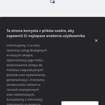
DORADZTWO
Ta strona korzysta z plików cookie, aby
zapewnić Ci najlepsze wrażenia użytkownika
Doradzamy na każdym etapie zakupu
Informujemy, iż w celu
realizacji usług dostępnych
w naszym sklepie,
optymalizacji jego treści,
dostosowania sklepu do
Państwa indywidualnych
potrzeb oraz wyświetlania,
personalizacji i mierzenia
skuteczności reklam w
BEZPIECZEŃSTWO
ramach zewnętrznych
sieci reklamowych,
korzystamy z informacji
Bezpieczne zakupy gwarantowane!
zapisanych za pomocą