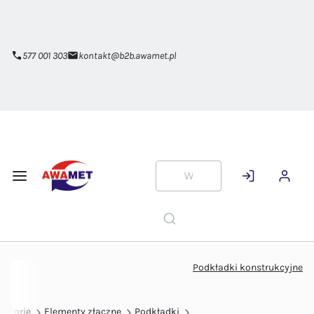
Przejdź do
głównej
zawartości
577 001 303
kontakt@b2b.awamet.pl
Podkładki konstrukcyjne
tegorie
Elementy złączne
Podkładki