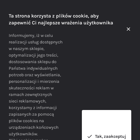
DORADZTWO
Ta strona korzysta z plików cookie, aby
zapewnić Ci najlepsze wrażenia użytkownika
Doradzamy na każdym etapie zakupu
Informujemy, iż w celu
realizacji usług dostępnych
w naszym sklepie,
optymalizacji jego treści,
dostosowania sklepu do
Państwa indywidualnych
potrzeb oraz wyświetlania,
personalizacji i mierzenia
skuteczności reklam w
BEZPIECZEŃSTWO
ramach zewnętrznych
sieci reklamowych,
korzystamy z informacji
Bezpieczne zakupy gwarantowane!
zapisanych za pomocą
plików cookies na
urządzeniach końcowych
użytkowników.
Tak, zaakceptuj