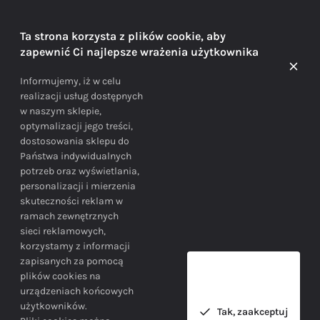
DORADZTWO
Ta strona korzysta z plików cookie, aby
zapewnić Ci najlepsze wrażenia użytkownika
Doradzamy na każdym etapie zakupu
Informujemy, iż w celu
realizacji usług dostępnych
w naszym sklepie,
optymalizacji jego treści,
dostosowania sklepu do
Państwa indywidualnych
potrzeb oraz wyświetlania,
personalizacji i mierzenia
skuteczności reklam w
BEZPIECZEŃSTWO
ramach zewnętrznych
sieci reklamowych,
korzystamy z informacji
Bezpieczne zakupy gwarantowane!
zapisanych za pomocą
plików cookies na
urządzeniach końcowych
użytkowników.
Tak, zaakceptuj