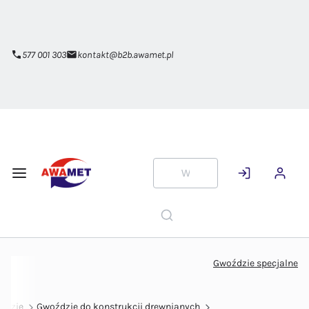
Przejdź do
głównej
zawartości
577 001 303
kontakt@b2b.awamet.pl
Gwoździe specjalne
ździe
Gwoździe do konstrukcji drewnianych