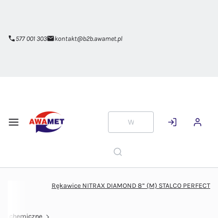
Przejdź do
głównej
zawartości
577 001 303
kontakt@b2b.awamet.pl
Rękawice NITRAX DIAMOND 8” (M) STALCO PERFECT
ce chemiczne