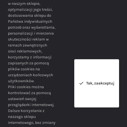
w naszym sklepie,
optymalizacji jego treści,
dostosowania sklepu do
Państwa indywidualnych
potrzeb oraz wyświetlania,
personalizacji i mierzenia
skuteczności reklam w
BEZPIECZEŃSTWO
ramach zewnętrznych
sieci reklamowych,
korzystamy z informacji
Bezpieczne zakupy gwarantowane!
zapisanych za pomocą
plików cookies na
urządzeniach końcowych
użytkowników.
Tak, zaakceptuj
Pliki cookies można
kontrolować za pomocą
ustawień swojej
przeglądarki internetowej.
INFORMACJE
Dalsze korzystanie z
naszego sklepu
internetowego, bez zmiany