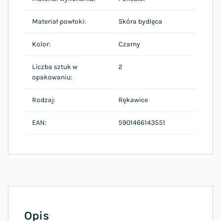
Materiał powłoki:
Skóra bydlęca
Kolor:
Czarny
Liczba sztuk w
2
opakowaniu:
Rodzaj:
Rękawice
EAN:
5901466143551
Opis