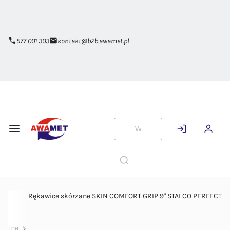
Przejdź do
głównej
zawartości
577 001 303
kontakt@b2b.awamet.pl
Rękawice skórzane SKIN COMFORT GRIP 9" STALCO PERFECT
órzane