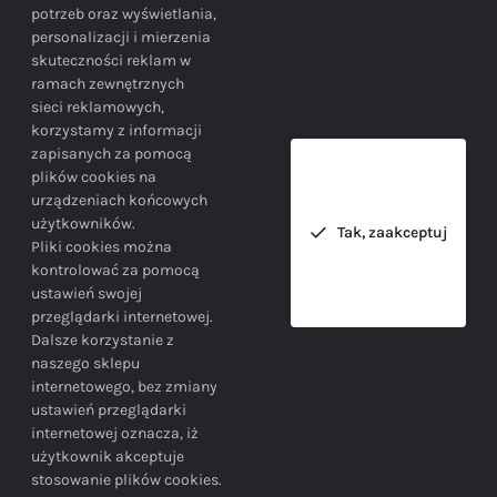
potrzeb oraz wyświetlania,
personalizacji i mierzenia
skuteczności reklam w
BEZPIECZEŃSTWO
ramach zewnętrznych
sieci reklamowych,
korzystamy z informacji
Bezpieczne zakupy gwarantowane!
zapisanych za pomocą
plików cookies na
urządzeniach końcowych
użytkowników.
Tak, zaakceptuj
Pliki cookies można
kontrolować za pomocą
ustawień swojej
przeglądarki internetowej.
INFORMACJE
Dalsze korzystanie z
naszego sklepu
internetowego, bez zmiany
ustawień przeglądarki
internetowej oznacza, iż
użytkownik akceptuje
stosowanie plików cookies.
SIEDZIBA FIRMY