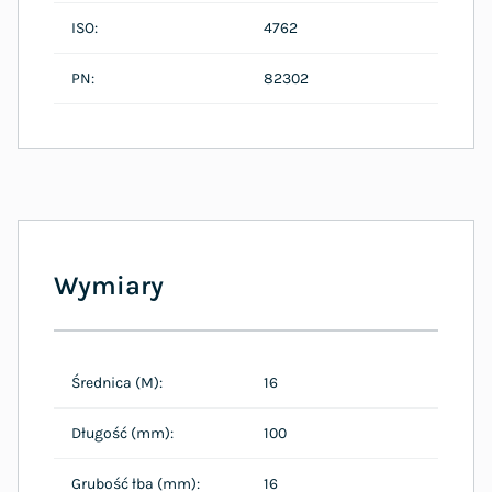
ISO:
4762
PN:
82302
Wymiary
Średnica (M):
16
Długość (mm):
100
Grubość łba (mm):
16