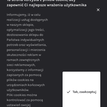
zapewnić Ci najlepsze wrażenia użytkownika
Doradzamy na każdym etapie zakupu
Informujemy, iż w celu
realizacji usług dostępnych
w naszym sklepie,
optymalizacji jego treści,
dostosowania sklepu do
Państwa indywidualnych
potrzeb oraz wyświetlania,
personalizacji i mierzenia
skuteczności reklam w
BEZPIECZEŃSTWO
ramach zewnętrznych
sieci reklamowych,
korzystamy z informacji
Bezpieczne zakupy gwarantowane!
zapisanych za pomocą
plików cookies na
urządzeniach końcowych
użytkowników.
Tak, zaakceptuj
Pliki cookies można
kontrolować za pomocą
ustawień swojej