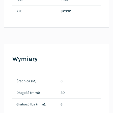
PN:
82302
Wymiary
Średnica (M):
6
Długość (mm):
30
Grubość łba (mm):
6