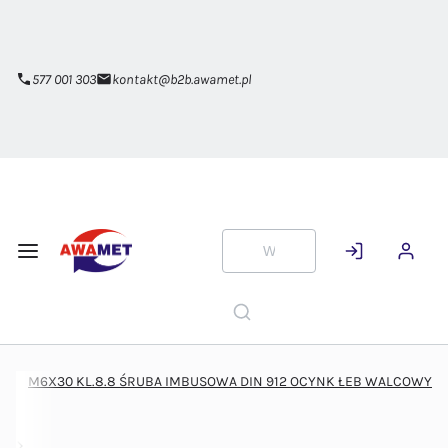
Przejdź do
głównej
zawartości
577 001 303
kontakt@b2b.awamet.pl
M6X30 KL.8.8 ŚRUBA IMBUSOWA DIN 912 OCYNK ŁEB WALCOWY
ym