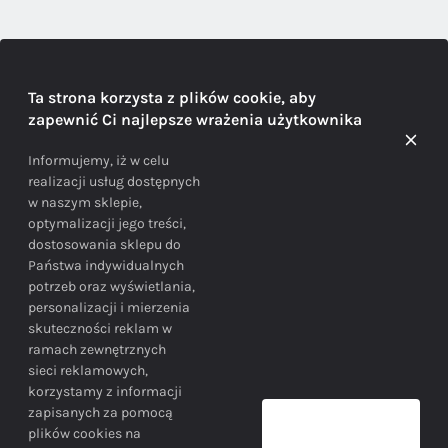
DORADZTWO
Ta strona korzysta z plików cookie, aby
zapewnić Ci najlepsze wrażenia użytkownika
Doradzamy na każdym etapie zakupu
Informujemy, iż w celu
realizacji usług dostępnych
w naszym sklepie,
optymalizacji jego treści,
dostosowania sklepu do
Państwa indywidualnych
potrzeb oraz wyświetlania,
personalizacji i mierzenia
skuteczności reklam w
BEZPIECZEŃSTWO
ramach zewnętrznych
sieci reklamowych,
korzystamy z informacji
Bezpieczne zakupy gwarantowane!
zapisanych za pomocą
plików cookies na