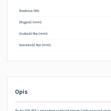
Średnica (M):
Długość (mm):
Grubość łba (mm):
Szerokość łba (mm):
Opis
Śruby DIN 912 z gniazdem sześciokątnym (imbusowym) stosow