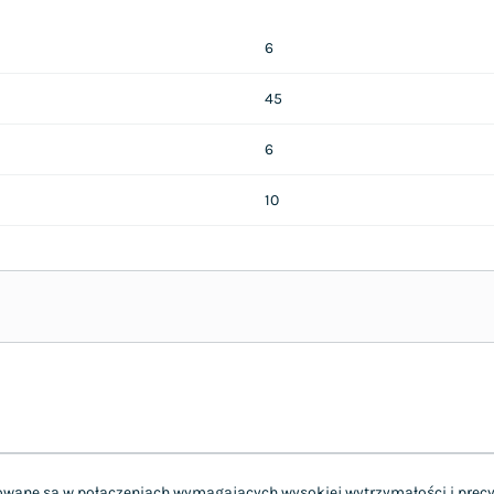
6
45
6
10
ane są w połączeniach wymagających wysokiej wytrzymałości i precyzj