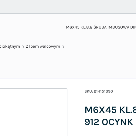
M6X45 KL.8.8 ŚRUBA IMBUSOWA DI
ściokątnym
Z łbem walcowym
SKU:
214151390
M6X45 KL.
912 OCYNK