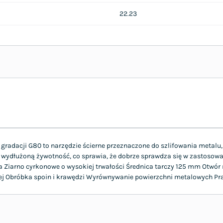
22.23
radacji G80 to narzędzie ścierne przeznaczone do szlifowania metalu, 
ydłużoną żywotność, co sprawia, że dobrze sprawdza się w zastosowa
 Ziarno cyrkonowe o wysokiej trwałości Średnica tarczy 125 mm Otwó
wnej Obróbka spoin i krawędzi Wyrównywanie powierzchni metalowych P