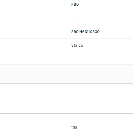
P80
1
5901466110300
Stalco
125