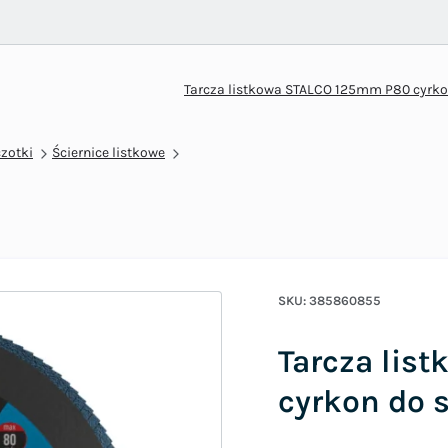
Tarcza listkowa STALCO 125mm P80 cyrkon
czotki
Ściernice listkowe
SKU:
385860855
Tarcza lis
cyrkon do s