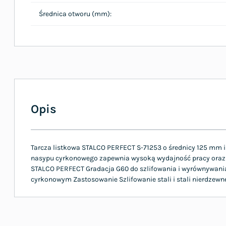
Średnica otworu (mm):
Opis
Tarcza listkowa STALCO PERFECT S-71253 o średnicy 125 mm i g
nasypu cyrkonowego zapewnia wysoką wydajność pracy oraz w
STALCO PERFECT Gradacja G60 do szlifowania i wyrównywania
cyrkonowym Zastosowanie Szlifowanie stali i stali nierdze