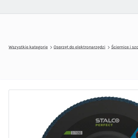
Wszystkie kategorie
Osprzęt do elektronarzędzi
Ściernice i sz