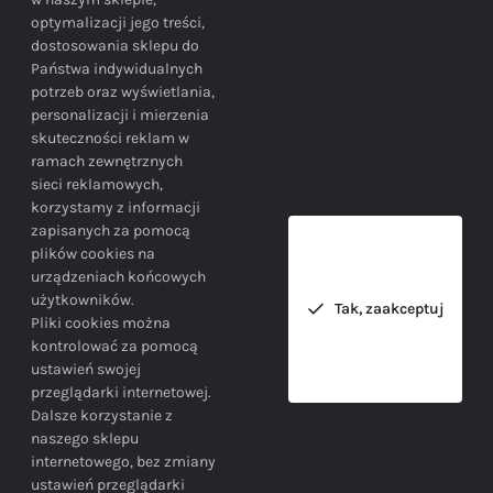
optymalizacji jego treści,
dostosowania sklepu do
Państwa indywidualnych
potrzeb oraz wyświetlania,
personalizacji i mierzenia
skuteczności reklam w
BEZPIECZEŃSTWO
ramach zewnętrznych
sieci reklamowych,
korzystamy z informacji
Bezpieczne zakupy gwarantowane!
zapisanych za pomocą
plików cookies na
urządzeniach końcowych
użytkowników.
Tak, zaakceptuj
Pliki cookies można
kontrolować za pomocą
ustawień swojej
przeglądarki internetowej.
INFORMACJE
Dalsze korzystanie z
naszego sklepu
internetowego, bez zmiany
ustawień przeglądarki