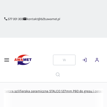
Przejdź do
głównej
zawartości
577 001 303
kontakt@b2b.awamet.pl
Tarcza szlifierska ceramiczna STALCO 127mm P60 do gresu i ceramik