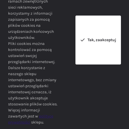
ramach zewnętrznych
sieci reklamowych,
korzystamy z informacji
Bezpieczne zakupy gwarantowane!
zapisanych za pomocą
plików cookies na
urządzeniach końcowych
użytkowników.
Tak, zaakceptuj
Pliki cookies można
kontrolować za pomocą
ustawień swojej
przeglądarki internetowej.
INFORMACJE
Dalsze korzystanie z
naszego sklepu
internetowego, bez zmiany
ustawień przeglądarki
internetowej oznacza, iż
użytkownik akceptuje
stosowanie plików cookies.
SIEDZIBA FIRMY
Więcej informacji
zawartych jest w
polityce
prywatności
sklepu.