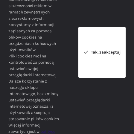
skuteczności reklam w
BEZPIECZEŃSTWO
ramach zewnętrznych
sieci reklamowych,
korzystamy z informacji
Bezpieczne zakupy gwarantowane!
zapisanych za pomocą
plików cookies na
urządzeniach końcowych
użytkowników.
Tak, zaakceptuj
Pliki cookies można
kontrolować za pomocą
ustawień swojej
przeglądarki internetowej.
INFORMACJE
Dalsze korzystanie z
naszego sklepu
internetowego, bez zmiany
ustawień przeglądarki
internetowej oznacza, iż
użytkownik akceptuje
stosowanie plików cookies.
SIEDZIBA FIRMY
Więcej informacji
zawartych jest w
polityce