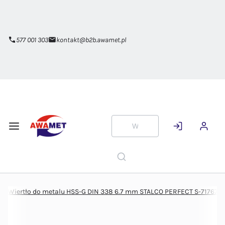
Przejdź do
głównej
zawartości
577 001 303
kontakt@b2b.awamet.pl
Wiertło do metalu HSS-G DIN 338 6.7 mm STALCO PERFECT S-71767