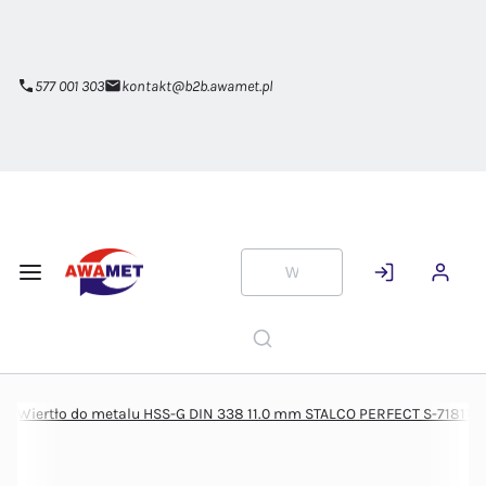
Przejdź do
głównej
zawartości
577 001 303
kontakt@b2b.awamet.pl
Wiertło do metalu HSS-G DIN 338 11.0 mm STALCO PERFECT S-71811