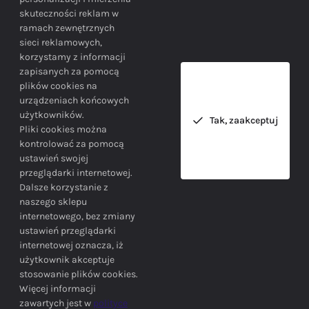
skuteczności reklam w
BEZPIECZEŃSTWO
ramach zewnętrznych
sieci reklamowych,
korzystamy z informacji
Bezpieczne zakupy gwarantowane!
zapisanych za pomocą
plików cookies na
urządzeniach końcowych
użytkowników.
Tak, zaakceptuj
Pliki cookies można
kontrolować za pomocą
ustawień swojej
przeglądarki internetowej.
INFORMACJE
Dalsze korzystanie z
naszego sklepu
internetowego, bez zmiany
ustawień przeglądarki
internetowej oznacza, iż
użytkownik akceptuje
stosowanie plików cookies.
SIEDZIBA FIRMY
Więcej informacji
zawartych jest w
polityce