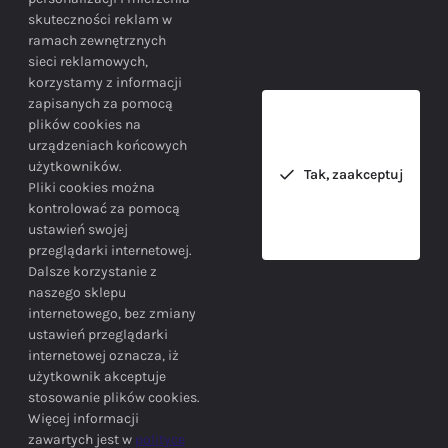
skuteczności reklam w
BEZPIECZEŃSTWO
ramach zewnętrznych
sieci reklamowych,
korzystamy z informacji
Bezpieczne zakupy gwarantowane!
zapisanych za pomocą
plików cookies na
urządzeniach końcowych
użytkowników.
Tak, zaakceptuj
Pliki cookies można
kontrolować za pomocą
ustawień swojej
przeglądarki internetowej.
INFORMACJE
Dalsze korzystanie z
naszego sklepu
internetowego, bez zmiany
ustawień przeglądarki
internetowej oznacza, iż
użytkownik akceptuje
stosowanie plików cookies.
SIEDZIBA FIRMY
Więcej informacji
zawartych jest w
polityce