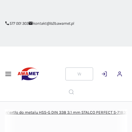
Przejdź do
głównej
zawartości
577 001 303
kontakt@b2b.awamet.pl
Wiertło do metalu HSS-G DIN 338 3.1 mm STALCO PERFECT S-71835