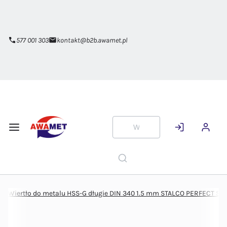
Przejdź do
głównej
zawartości
577 001 303
kontakt@b2b.awamet.pl
Wiertło do metalu HSS-G długie DIN 340 1.5 mm STALCO PERFECT S-