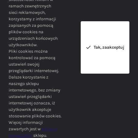
BEZPIECZEŃSTWO
ramach zewnętrznych
sieci reklamowych,
korzystamy z informacji
Bezpieczne zakupy gwarantowane!
zapisanych za pomocą
plików cookies na
urządzeniach końcowych
użytkowników.
Tak, zaakceptuj
Pliki cookies można
kontrolować za pomocą
ustawień swojej
przeglądarki internetowej.
INFORMACJE
Dalsze korzystanie z
naszego sklepu
internetowego, bez zmiany
ustawień przeglądarki
internetowej oznacza, iż
użytkownik akceptuje
stosowanie plików cookies.
SIEDZIBA FIRMY
Więcej informacji
zawartych jest w
polityce
prywatności
sklepu.