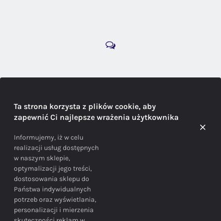
DORADZTWO
Ta strona korzysta z plików cookie, aby
zapewnić Ci najlepsze wrażenia użytkownika
Doradzamy na każdym etapie zakupu
Informujemy, iż w celu
realizacji usług dostępnych
w naszym sklepie,
optymalizacji jego treści,
dostosowania sklepu do
Państwa indywidualnych
potrzeb oraz wyświetlania,
personalizacji i mierzenia
skuteczności reklam w