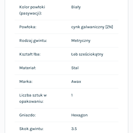
Kolor powłoki
Biały
(pasywacji):
Powłoka:
cynk galwaniczny [ZN]
Rodzaj gwintu:
Metryczny
Kształt łba:
Łeb sześciokątny
Materiał:
Stal
Marka:
Awax
Liczba sztuk w
1
opakowaniu:
Gniazdo:
Hexagon
Skok gwintu:
3.5