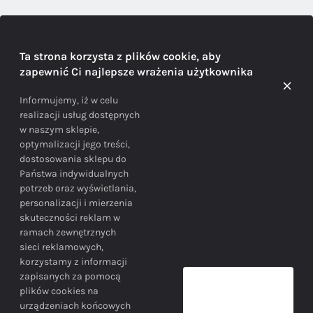
DORADZTWO
Ta strona korzysta z plików cookie, aby
zapewnić Ci najlepsze wrażenia użytkownika
Doradzamy na każdym etapie zakupu
Informujemy, iż w celu
realizacji usług dostępnych
w naszym sklepie,
optymalizacji jego treści,
dostosowania sklepu do
Państwa indywidualnych
potrzeb oraz wyświetlania,
personalizacji i mierzenia
skuteczności reklam w
BEZPIECZEŃSTWO
ramach zewnętrznych
sieci reklamowych,
korzystamy z informacji
Bezpieczne zakupy gwarantowane!
zapisanych za pomocą
plików cookies na
urządzeniach końcowych