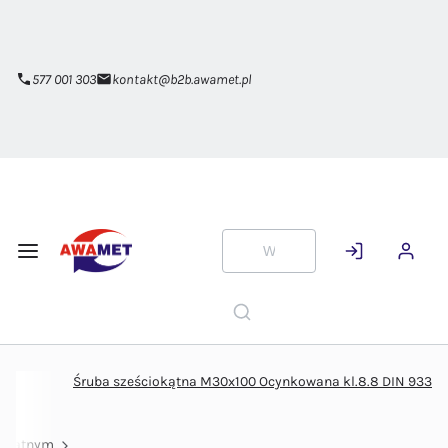
Przejdź do
głównej
zawartości
577 001 303
kontakt@b2b.awamet.pl
Śruba sześciokątna M30x100 Ocynkowana kl.8.8 DIN 933
iokątnym