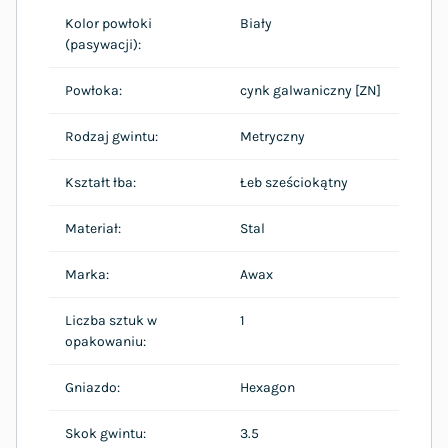
Kolor powłoki
Biały
(pasywacji):
Powłoka:
cynk galwaniczny [ZN]
Rodzaj gwintu:
Metryczny
Kształt łba:
Łeb sześciokątny
Materiał:
Stal
Marka:
Awax
Liczba sztuk w
1
opakowaniu:
Gniazdo:
Hexagon
Skok gwintu:
3.5