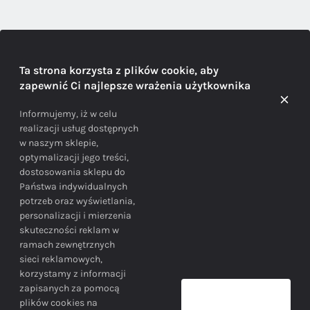
DORADZTWO
Ta strona korzysta z plików cookie, aby
zapewnić Ci najlepsze wrażenia użytkownika
Doradzamy na każdym etapie zakupu
Informujemy, iż w celu
realizacji usług dostępnych
w naszym sklepie,
optymalizacji jego treści,
dostosowania sklepu do
Państwa indywidualnych
potrzeb oraz wyświetlania,
personalizacji i mierzenia
skuteczności reklam w
BEZPIECZEŃSTWO
ramach zewnętrznych
sieci reklamowych,
korzystamy z informacji
Bezpieczne zakupy gwarantowane!
zapisanych za pomocą
plików cookies na