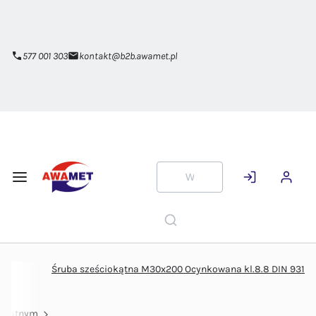
Przejdź do
głównej
zawartości
577 001 303
kontakt@b2b.awamet.pl
Śruba sześciokątna M30x200 Ocynkowana kl.8.8 DIN 931
iokątnym