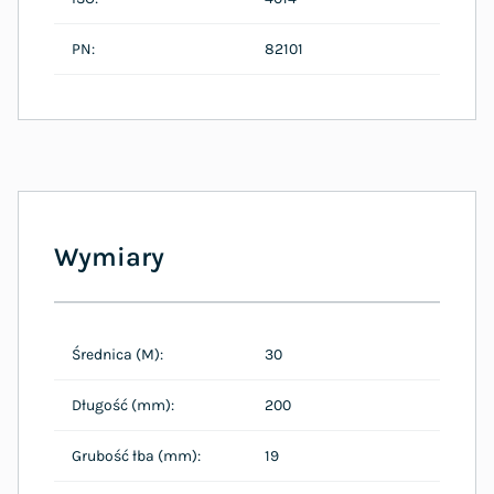
PN:
82101
Wymiary
Średnica (M):
30
Długość (mm):
200
Grubość łba (mm):
19