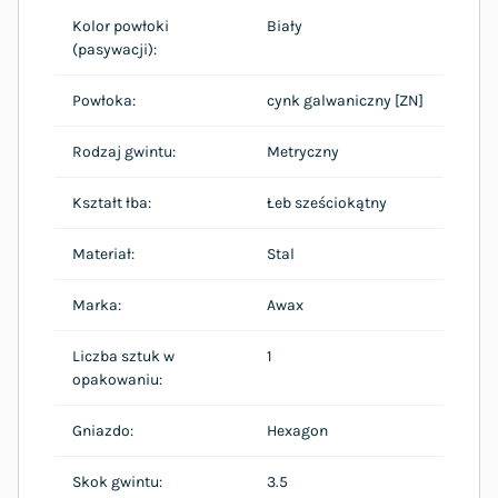
Kolor powłoki
Biały
(pasywacji):
Powłoka:
cynk galwaniczny [ZN]
Rodzaj gwintu:
Metryczny
Kształt łba:
Łeb sześciokątny
Materiał:
Stal
Marka:
Awax
Liczba sztuk w
1
opakowaniu:
Gniazdo:
Hexagon
Skok gwintu:
3.5