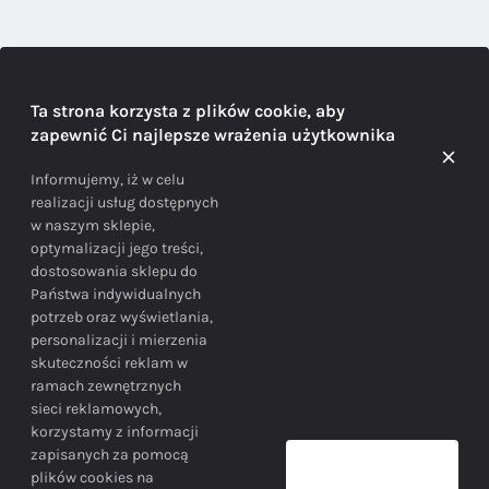
DORADZTWO
Ta strona korzysta z plików cookie, aby
zapewnić Ci najlepsze wrażenia użytkownika
Doradzamy na każdym etapie zakupu
Informujemy, iż w celu
realizacji usług dostępnych
w naszym sklepie,
optymalizacji jego treści,
dostosowania sklepu do
Państwa indywidualnych
potrzeb oraz wyświetlania,
personalizacji i mierzenia
skuteczności reklam w
BEZPIECZEŃSTWO
ramach zewnętrznych
sieci reklamowych,
korzystamy z informacji
Bezpieczne zakupy gwarantowane!
zapisanych za pomocą
plików cookies na