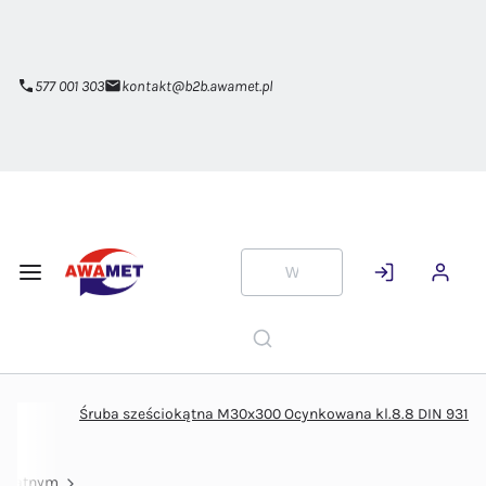
Przejdź do
głównej
zawartości
577 001 303
kontakt@b2b.awamet.pl
Śruba sześciokątna M30x300 Ocynkowana kl.8.8 DIN 931
iokątnym