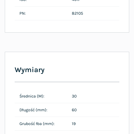
PN:
82105
Wymiary
Średnica (M):
30
Długość (mm):
60
Grubość łba (mm):
19