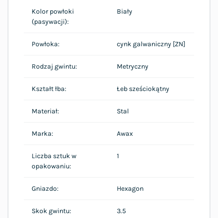
Kolor powłoki
Biały
(pasywacji):
Powłoka:
cynk galwaniczny [ZN]
Rodzaj gwintu:
Metryczny
Kształt łba:
Łeb sześciokątny
Materiał:
Stal
Marka:
Awax
Liczba sztuk w
1
opakowaniu:
Gniazdo:
Hexagon
Skok gwintu:
3.5