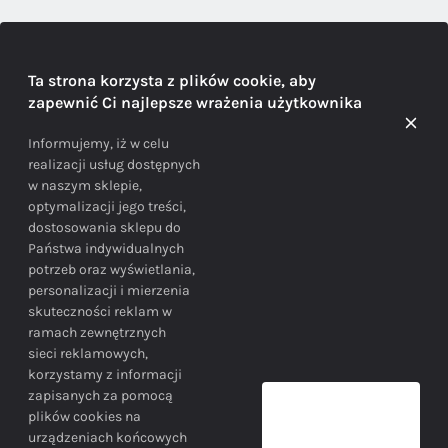
DORADZTWO
Ta strona korzysta z plików cookie, aby
zapewnić Ci najlepsze wrażenia użytkownika
Doradzamy na każdym etapie zakupu
Informujemy, iż w celu
realizacji usług dostępnych
w naszym sklepie,
optymalizacji jego treści,
dostosowania sklepu do
Państwa indywidualnych
potrzeb oraz wyświetlania,
personalizacji i mierzenia
skuteczności reklam w
BEZPIECZEŃSTWO
ramach zewnętrznych
sieci reklamowych,
korzystamy z informacji
Bezpieczne zakupy gwarantowane!
zapisanych za pomocą
plików cookies na
urządzeniach końcowych