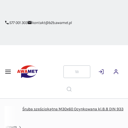
Przejdź do
głównej
zawartości
577 001 303
kontakt@b2b.awamet.pl
Śruba sześciokątna M30x60 Ocynkowana kl.8.8 DIN 933
ciokątnym