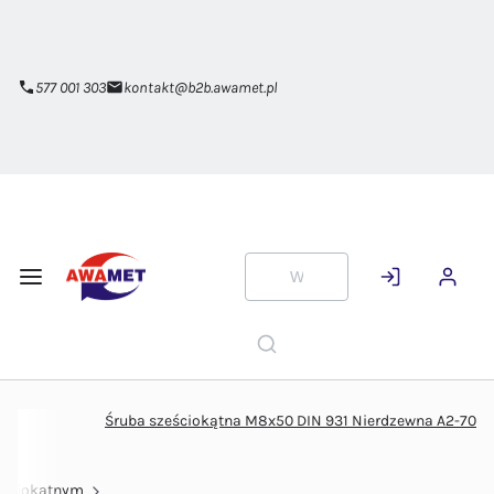
Przejdź do
głównej
zawartości
577 001 303
kontakt@b2b.awamet.pl
Śruba sześciokątna M8x50 DIN 931 Nierdzewna A2-70
eściokątnym