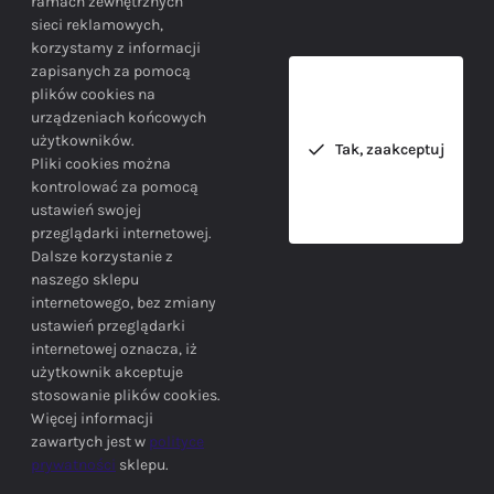
ramach zewnętrznych
sieci reklamowych,
korzystamy z informacji
Bezpieczne zakupy gwarantowane!
zapisanych za pomocą
plików cookies na
urządzeniach końcowych
użytkowników.
Tak, zaakceptuj
Pliki cookies można
kontrolować za pomocą
ustawień swojej
przeglądarki internetowej.
INFORMACJE
Dalsze korzystanie z
naszego sklepu
internetowego, bez zmiany
ustawień przeglądarki
internetowej oznacza, iż
użytkownik akceptuje
stosowanie plików cookies.
SIEDZIBA FIRMY
Więcej informacji
zawartych jest w
polityce
prywatności
sklepu.