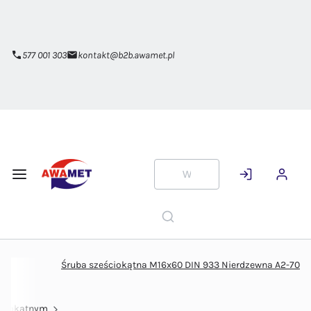
Przejdź do
głównej
zawartości
577 001 303
kontakt@b2b.awamet.pl
Śruba sześciokątna M16x60 DIN 933 Nierdzewna A2-70
ściokątnym