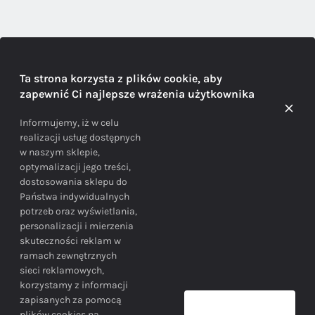
DORADZTWO
Ta strona korzysta z plików cookie, aby
zapewnić Ci najlepsze wrażenia użytkownika
Doradzamy na każdym etapie zakupu
Informujemy, iż w celu
realizacji usług dostępnych
w naszym sklepie,
optymalizacji jego treści,
dostosowania sklepu do
Państwa indywidualnych
potrzeb oraz wyświetlania,
personalizacji i mierzenia
skuteczności reklam w
BEZPIECZEŃSTWO
ramach zewnętrznych
sieci reklamowych,
korzystamy z informacji
Bezpieczne zakupy gwarantowane!
zapisanych za pomocą
plików cookies na