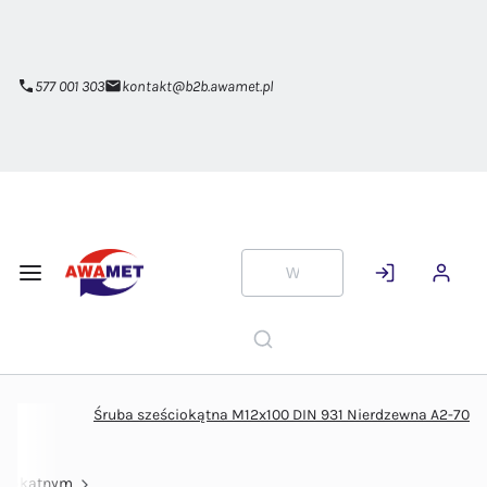
Przejdź do
głównej
zawartości
577 001 303
kontakt@b2b.awamet.pl
Śruba sześciokątna M12x100 DIN 931 Nierdzewna A2-70
ściokątnym