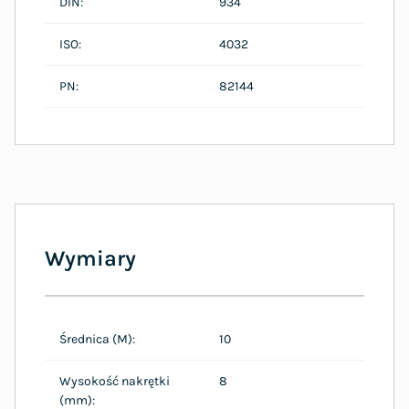
DIN:
934
ISO:
4032
PN:
82144
Wymiary
Średnica (M):
10
Wysokość nakrętki
8
(mm):