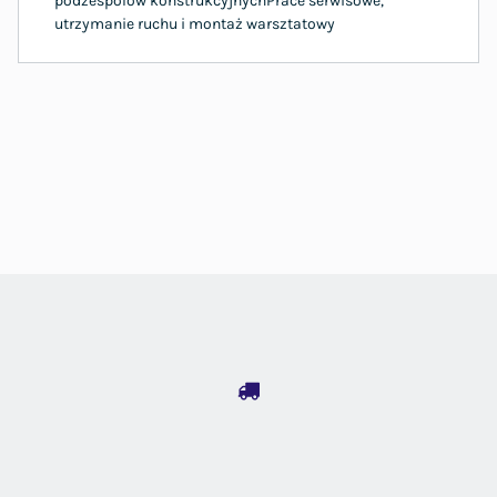
podzespołów konstrukcyjnychPrace serwisowe,
utrzymanie ruchu i montaż warsztatowy