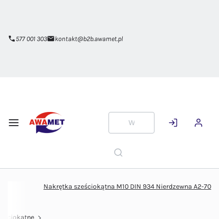
Przejdź do
głównej
zawartości
577 001 303
kontakt@b2b.awamet.pl
Nakrętka sześciokątna M10 DIN 934 Nierdzewna A2-70
ześciokątne