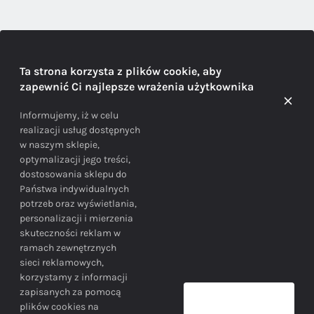
DORADZTWO
Ta strona korzysta z plików cookie, aby
zapewnić Ci najlepsze wrażenia użytkownika
Doradzamy na każdym etapie zakupu
Informujemy, iż w celu
realizacji usług dostępnych
w naszym sklepie,
optymalizacji jego treści,
dostosowania sklepu do
Państwa indywidualnych
potrzeb oraz wyświetlania,
personalizacji i mierzenia
skuteczności reklam w
BEZPIECZEŃSTWO
ramach zewnętrznych
sieci reklamowych,
korzystamy z informacji
Bezpieczne zakupy gwarantowane!
zapisanych za pomocą
plików cookies na