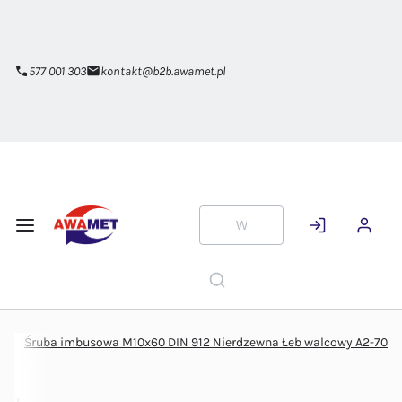
Przejdź do
głównej
zawartości
577 001 303
kontakt@b2b.awamet.pl
Śruba imbusowa M10x60 DIN 912 Nierdzewna Łeb walcowy A2-70
ym