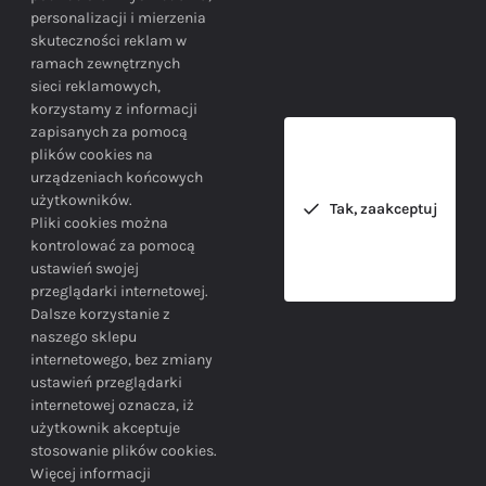
personalizacji i mierzenia
skuteczności reklam w
BEZPIECZEŃSTWO
ramach zewnętrznych
sieci reklamowych,
korzystamy z informacji
Bezpieczne zakupy gwarantowane!
zapisanych za pomocą
plików cookies na
urządzeniach końcowych
użytkowników.
Tak, zaakceptuj
Pliki cookies można
kontrolować za pomocą
ustawień swojej
przeglądarki internetowej.
INFORMACJE
Dalsze korzystanie z
naszego sklepu
internetowego, bez zmiany
ustawień przeglądarki
internetowej oznacza, iż
użytkownik akceptuje
stosowanie plików cookies.
SIEDZIBA FIRMY
Więcej informacji