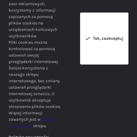
sieci reklamowych,
korzystamy z informacji
Bezpieczne zakupy gwarantowane!
zapisanych za pomocą
plików cookies na
urządzeniach końcowych
użytkowników.
Tak, zaakceptuj
Pliki cookies można
kontrolować za pomocą
ustawień swojej
przeglądarki internetowej.
INFORMACJE
Dalsze korzystanie z
naszego sklepu
internetowego, bez zmiany
ustawień przeglądarki
internetowej oznacza, iż
użytkownik akceptuje
stosowanie plików cookies.
SIEDZIBA FIRMY
Więcej informacji
zawartych jest w
polityce
prywatności
sklepu.