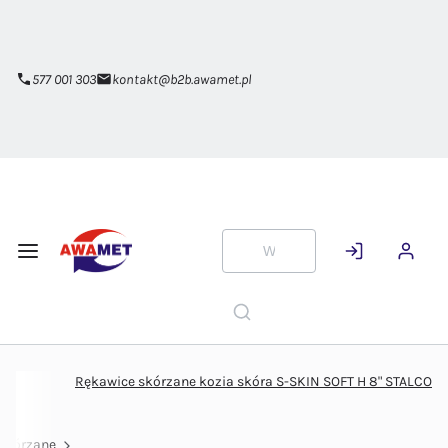
Przejdź do
głównej
zawartości
577 001 303
kontakt@b2b.awamet.pl
Rękawice skórzane kozia skóra S-SKIN SOFT H 8" STALCO
skórzane