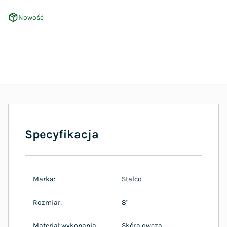
Nowość
Specyfikacja
Marka:
Stalco
Rozmiar:
8"
Materiał wykonania:
Skóra owcza