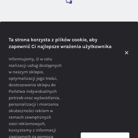
DORADZTWO
Ta strona korzysta z plików cookie, aby
zapewnić Ci najlepsze wrażenia użytkownika
Doradzamy na każdym etapie zakupu
Informujemy, iż w celu
realizacji usług dostępnych
w naszym sklepie,
optymalizacji jego treści,
dostosowania sklepu do
Państwa indywidualnych
potrzeb oraz wyświetlania,
personalizacji i mierzenia
skuteczności reklam w
BEZPIECZEŃSTWO
ramach zewnętrznych
sieci reklamowych,
korzystamy z informacji
Bezpieczne zakupy gwarantowane!
zapisanych za pomocą