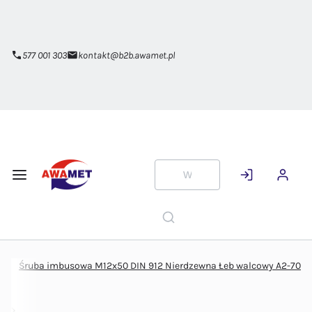
Przejdź do
głównej
zawartości
577 001 303
kontakt@b2b.awamet.pl
Śruba imbusowa M12x50 DIN 912 Nierdzewna Łeb walcowy A2-70
ym